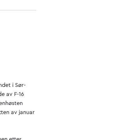
det i Sør-
de av F-16
senhøsten
tten av januar
nen etter