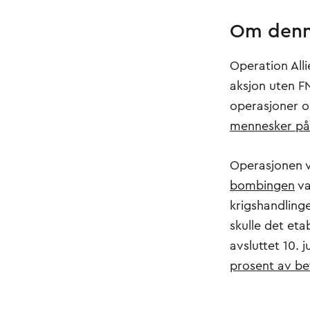
Om denn
Operation Alli
aksjon uten F
operasjoner o
mennesker på 
Operasjonen v
bombingen
va
krigshandlinge
skulle det eta
avsluttet 10. 
prosent av be