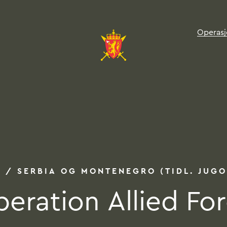
Operasj
Operat
O
/
SERBIA
OG
MONTENEGRO
(TIDL.
JUGO
eration
Allied
Fo