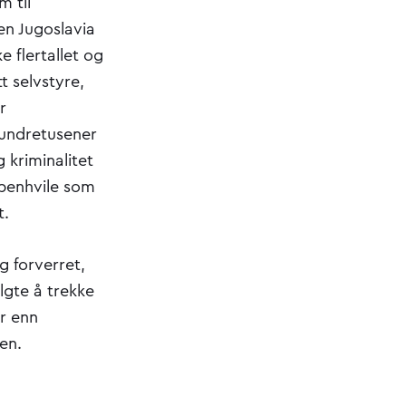
 til
en Jugoslavia
 flertallet og
tt selvstyre,
r
 Hundretusener
 kriminalitet
åpenhvile som
t.
g forverret,
lgte å trekke
er enn
gen.