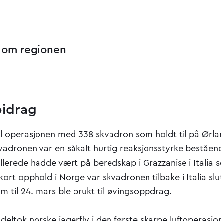
 om regionen
bidrag
il operasjonen med 338 skvadron som holdt til på Ørlan
vadronen var en såkalt hurtig reaksjonsstyrke beståen
llerede hadde vært på beredskap i Grazzanise i Italia 
 kort opphold i Norge var skvadronen tilbake i Italia slu
am til 24. mars ble brukt til øvingsoppdrag.
deltok norske jagerfly i den første skarpe luftoperasjo