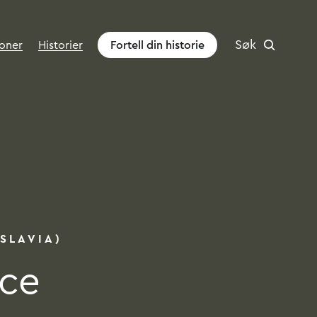
Søk
oner
Historier
Fortell din historie
ion Allied For
SLAVIA)
rce