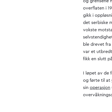
og grensene m
overflaten i 1
gikk i oppløs
det serbiske mi
vokste motsta
selvstendighet
ble drevet fra
var et utbred
fikk en slutt 
I løpet av de 
og førte til at
sin
operasjon
overvåkning