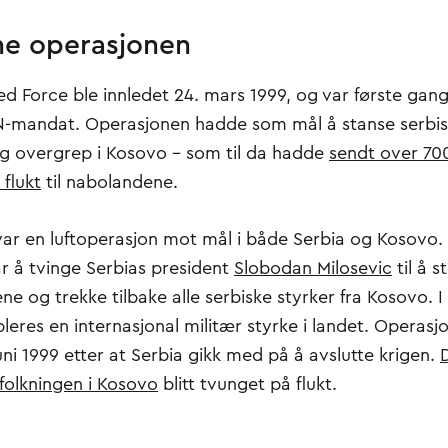
e operasjonen
ed Force ble innledet 24. mars 1999, og var første gang
N-mandat. Operasjonen hadde som mål å stanse serbis
g overgrep i Kosovo – som til da hadde
sendt over 70
flukt
til nabolandene.
ar en luftoperasjon mot mål i både Serbia og Kosovo.
r å tvinge Serbias president
Slobodan Milosevic
til å 
ne og trekke tilbake alle serbiske styrker fra Kosovo. I
bleres en internasjonal militær styrke i landet. Operasj
juni 1999 etter at Serbia gikk med på å avslutte krigen.
folkningen i Kosovo
blitt tvunget på flukt.