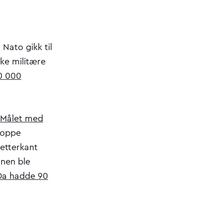
 Nato gikk til
ke militære
0 000
Målet med
stoppe
 etterkant
onen ble
Da hadde 90