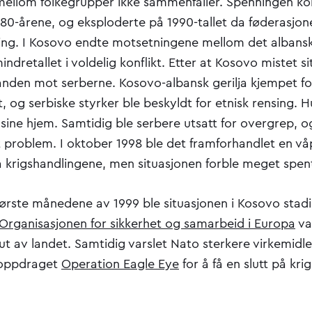
ellom folkegrupper ikke sammenfaller. Spenningen kom
980-årene, og eksploderte på 1990-tallet da føderasjon
ning. I Kosovo endte motsetningene mellom det albanske
ndretallet i voldelig konflikt. Etter at Kosovo mistet si
nden mot serberne. Kosovo-albansk gerilja kjempet fo
, og serbiske styrker ble beskyldt for etnisk rensing.
 sine hjem. Samtidig ble serbere utsatt for overgrep, og
t problem. I oktober 1998 ble det framforhandlet en v
på krigshandlingene, men situasjonen forble meget spen
første månedene av 1999 ble situasjonen i Kosovo stadi
Organisasjonen for sikkerhet og samarbeid i Europa
va
ut av landet. Samtidig varslet Nato sterkere virkemidl
soppdraget
Operation Eagle Eye
for å få en slutt på kri