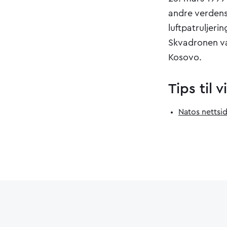
andre verdensk
luftpatruljeri
Skvadronen va
Kosovo.
Tips til 
Natos nettsi