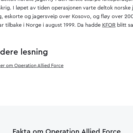
rig. I løpet av tiden operasjonen varte deltok norske j
ng, eskorte og jagersveip over Kosovo, og fløy over 20
r tilbake i Norge i august 1999. Da hadde
KFOR
blitt sa
videre lesning
der om Operation Allied Force
Fakta om Operation Allied Force