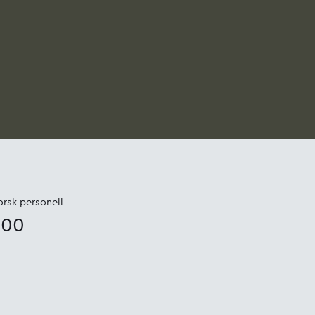
rsk personell
200