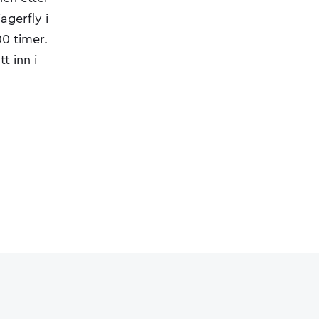
agerfly i
00 timer.
tt inn i