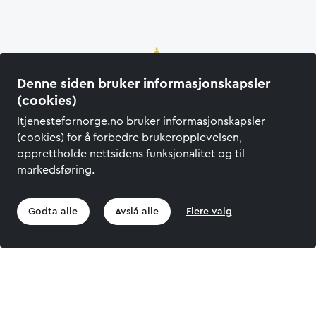
Denne siden bruker informasjonskapsler
(cookies)
Itjenestefornorge.no bruker informasjonskapsler
(cookies) for å forbedre brukeropplevelsen,
Om denne siden
opprettholde nettsidens funksjonalitet og til
markedsføring.
Kontakt
Personvern
Godta alle
Avslå alle
Flere valg
Tilgjengelighets­erklæring