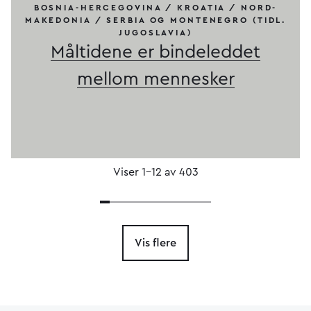
BOSNIA-HERCEGOVINA / KROATIA / NORD-
MAKEDONIA / SERBIA OG MONTENEGRO (TIDL.
JUGOSLAVIA)
Måltidene er bindeleddet
mellom mennesker
Viser 1–12 av 403
Vis flere