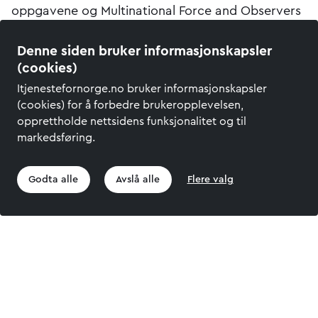
oppgavene og Multinational Force and Observers
ble etablert. MFO har hovedkvarter i Roma, der
Denne siden bruker informasjonskapsler
generalsekretæren holder til, og regionkontor
(cookies)
i Kairo og Tel Aviv.
Itjenestefornorge.no bruker informasjonskapsler
(cookies) for å forbedre brukeropplevelsen,
opprettholde nettsidens funksjonalitet og til
markedsføring.
Godta alle
Avslå alle
Flere valg